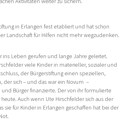
achen Aktivitäten weiter zu sichern.
iftung in Erlangen fest etabliert und hat schon
s der Landschaft für Hilfen nicht mehr wegzudenken.
 ins Leben gerufen und lange Jahre geleitet.
rschfelder viele Kinder in materieller, sozialer und
schluss, der Bürgerstiftung einen speziellen,
n, der sich – und das war ein Novum –
und Bürger finanzierte. Der von ihr formulierte
 heute. Auch wenn Ute Hirschfelder sich aus der
s sie für Kinder in Erlangen geschaffen hat bei der
Not.